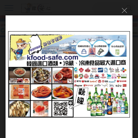
蔥絲機/切蒜器【파써리/야채 짜르미】
排序